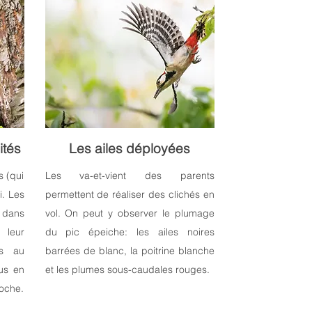
ités
Les ailes déployées
s (qui
Les va-et-vient des parents
i. Les
permettent de réaliser des clichés en
r dans
vol. On peut y observer le plumage
 leur
du pic épeiche: les ailes noires
és au
barrées de blanc, la poitrine blanche
lus en
et les plumes sous-caudales rouges.
roche.