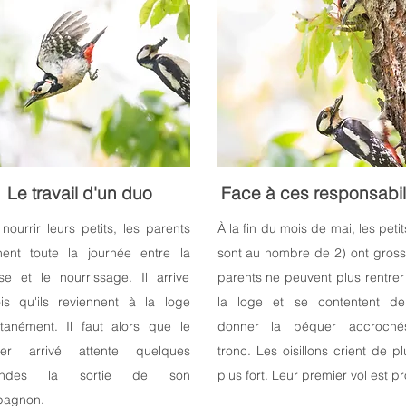
Le travail d'un duo
Face à ces responsabil
nourrir leurs petits, les parents
À la fin du mois de mai, les petit
rnent toute la journée entre la
sont au nombre de 2) ont gross
se et le nourrissage. Il arrive
parents ne peuvent plus rentre
ois qu'ils reviennent à la loge
la loge et se contentent de
ltanément. Il faut alors que le
donner la béquer accroch
ier arrivé attente quelques
tronc. Les oisillons crient de p
ondes la sortie de son
plus fort. Leur premier vol est p
agnon.